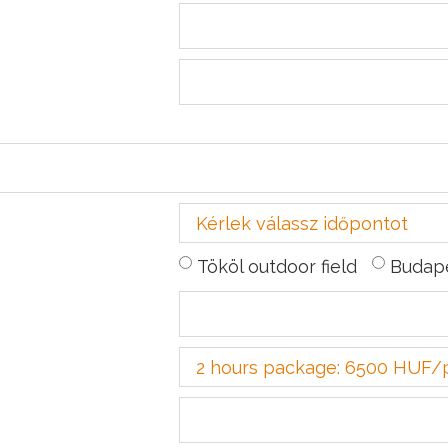
Tököl outdoor field
Budape