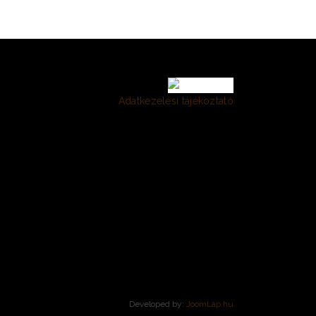
Adatkezelési tájékoztató
Developed by:
JoomLap.hu