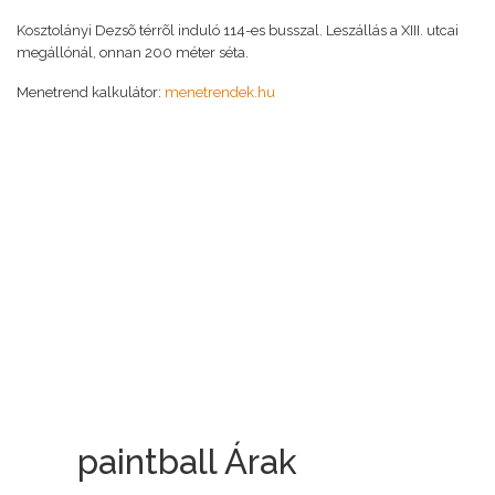
Kosztolányi Dezsõ térrõl induló 114-es busszal. Leszállás a XIII. utcai
megállónál, onnan 200 méter séta.
Menetrend kalkulátor:
menetrendek.hu
paintball Árak