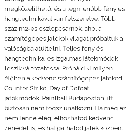
megközelíthető, és a legmenőbb fény és
hangtechnikával van felszerelve. Több
száz m2-es oszlopcsarnok, ahol a
számítógépes játékok világát próbáltuk a
valóságba átültetni. Teljes fény és
hangtechnika, és izgalmas játékmódok
teszik változatossá. Próbáld ki milyen
élőben a kedvenc számítógépes játékod!
Counter Strike, Day of Defeat
játékmódok. Paintball Budapesten, itt
biztosan nem fogsz unatkozni. Ha még ez
nem lenne elég, elhozhatod kedvenc
zenédet is, és hallgathatod játék közben.