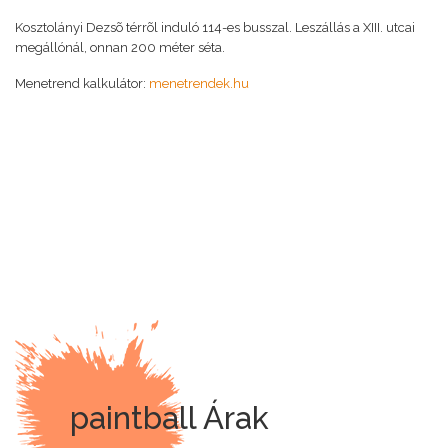
Kosztolányi Dezsõ térrõl induló 114-es busszal. Leszállás a XIII. utcai
megállónál, onnan 200 méter séta.
Menetrend kalkulátor:
menetrendek.hu
paintball Árak