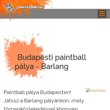
Budapesti paintball
pálya - Barlang
Paintball pálya Budapesten!
Játssz a Barlang pályánkon, mely
tömegközlekedéssel könnyen