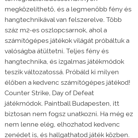
megközelíthető, és a legmenőbb fény és
hangtechnikával van felszerelve. Több
száz m2-es oszlopcsarnok, ahol a
számítógépes játékok világát próbáltuk a
valóságba átültetni. Teljes fény és
hangtechnika, és izgalmas játékmódok
teszik változatossá. Próbáld ki milyen
élőben a kedvenc számítógépes játékod!
Counter Strike, Day of Defeat
játékmódok. Paintball Budapesten, itt
biztosan nem fogsz unatkozni. Ha még ez
nem lenne elég, elhozhatod kedvenc
zenédet is, és hallgathatod játék közben.